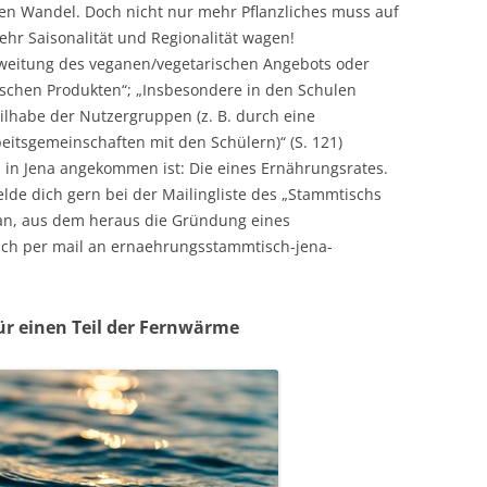
inen Wandel. Doch nicht nur mehr Pflanzliches muss auf
mehr Saisonalität und Regionalität wagen!
sweitung des veganen/vegetarischen Angebots oder
ischen Produkten“; „Insbesondere in den Schulen
eilhabe der Nutzergruppen (z. B. durch eine
itsgemeinschaften mit den Schülern)“ (S. 121)
h in Jena angekommen ist: Die eines Ernährungsrates.
lde dich gern bei der Mailingliste des „Stammtischs
an, aus dem heraus die Gründung eines
fach per mail an ernaehrungsstammtisch-jena-
ür einen Teil der Fernwärme