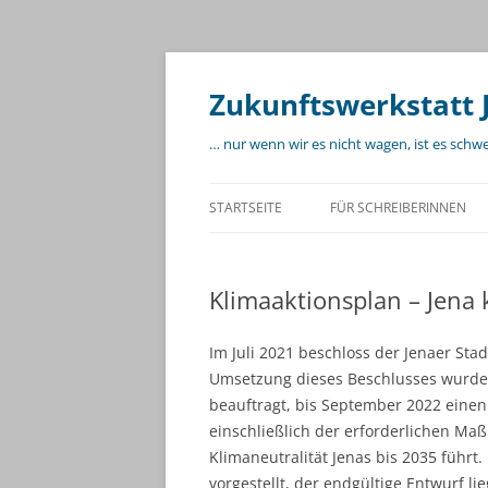
Zum
Inhalt
springen
Zukunftswerkstatt 
… nur wenn wir es nicht wagen, ist es schw
STARTSEITE
FÜR SCHREIBERINNEN
Klimaaktionsplan – Jena 
Im Juli 2021 beschloss der Jenaer Stad
Umsetzung dieses Beschlusses wurde
beauftragt, bis September 2022 einen 
einschließlich der erforderlichen M
Klimaneutralität Jenas bis 2035 führ
vorgestellt, der endgültige Entwurf l