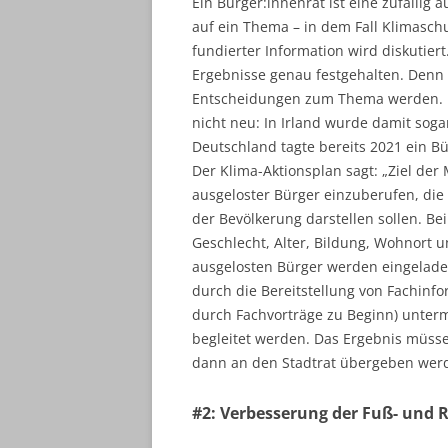
Ein Bürger:innenrat ist eine zufällig
auf ein Thema – in dem Fall Klimasch
fundierter Information wird diskutiert
Ergebnisse genau festgehalten. Denn 
Entscheidungen zum Thema werden. Ec
nicht neu: In Irland wurde damit sog
Deutschland tagte bereits 2021 ein B
Der Klima-Aktionsplan sagt: „Ziel de
ausgeloster Bürger einzuberufen, die
der Bevölkerung darstellen sollen. B
Geschlecht, Alter, Bildung, Wohnort 
ausgelosten Bürger werden eingelade
durch die Bereitstellung von Fachinfo
durch Fachvorträge zu Beginn) unterm
begleitet werden. Das Ergebnis müs
dann an den Stadtrat übergeben werde
#2: Verbesserung der Fuß- und 