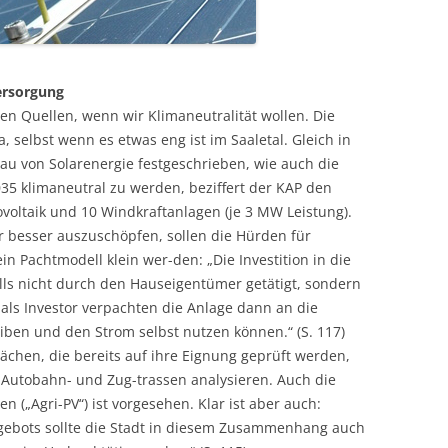
ersorgung
n Quellen, wenn wir Klimaneutralität wollen. Die
, selbst wenn es etwas eng ist im Saaletal. Gleich in
 von Solarenergie festgeschrieben, wie auch die
5 klimaneutral zu werden, beziffert der KAP den
ovoltaik und 10 Windkraftanlagen (je 3 MW Leistung).
r besser auszuschöpfen, sollen die Hürden für
n Pachtmodell klein wer-den: „Die Investition in die
lls nicht durch den Hauseigentümer getätigt, sondern
als Investor verpachten die Anlage dann an die
iben und den Strom selbst nutzen können.“ (S. 117)
lächen, die bereits auf ihre Eignung geprüft werden,
 Autobahn- und Zug-trassen analysieren. Auch die
n („Agri-PV“) ist vorgesehen. Klar ist aber auch:
ebots sollte die Stadt in diesem Zusammenhang auch