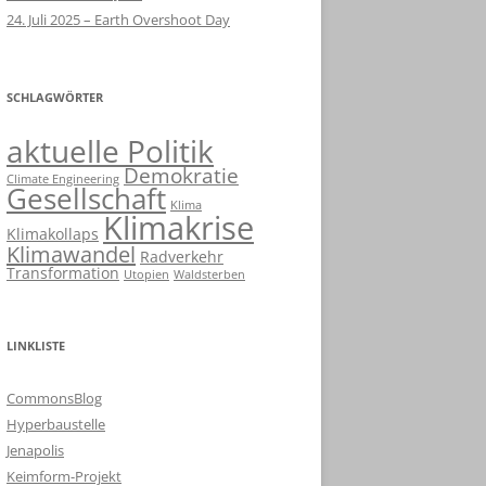
24. Juli 2025 – Earth Overshoot Day
SCHLAGWÖRTER
aktuelle Politik
Demokratie
Climate Engineering
Gesellschaft
Klima
Klimakrise
Klimakollaps
Klimawandel
Radverkehr
Transformation
Utopien
Waldsterben
LINKLISTE
CommonsBlog
Hyperbaustelle
Jenapolis
Keimform-Projekt