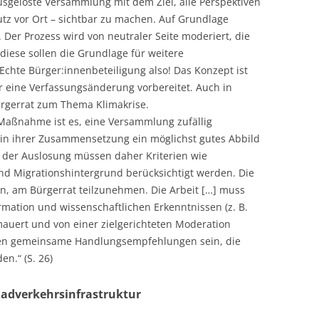
 ausgeloste Versammlung mit dem Ziel, alle Perspektiven
utz vor Ort – sichtbar zu machen. Auf Grundlage
. Der Prozess wird von neutraler Seite moderiert, die
diese sollen die Grundlage für weitere
hte Bürger:innenbeteiligung also! Das Konzept ist
ar eine Verfassungsänderung vorbereitet. Auch in
ürgerrat zum Thema Klimakrise.
r Maßnahme ist es, eine Versammlung zufällig
 in ihrer Zusammensetzung ein möglichst gutes Abbild
ei der Auslosung müssen daher Kriterien wie
und Migrationshintergrund berücksichtigt werden. Die
n, am Bürgerrat teilzunehmen. Die Arbeit […] muss
rmation und wissenschaftlichen Erkenntnissen (z. B.
auert und von einer zielgerichteten Moderation
sen gemeinsame Handlungsempfehlungen sein, die
n.“ (S. 26)
Radverkehrsinfrastruktur