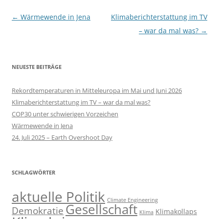
Beitragsnavigation
←
Wärmewende in Jena
Klimaberichterstattung im TV
– war da mal was?
→
NEUESTE BEITRÄGE
Rekordtemperaturen in Mitteleuropa im Mai und Juni 2026
Klimaberichterstattung im TV – war da mal was?
COP30 unter schwierigen Vorzeichen
Wärmewende in Jena
24. Juli 2025 – Earth Overshoot Day
SCHLAGWÖRTER
aktuelle Politik
Climate Engineering
Gesellschaft
Demokratie
Klimakollaps
Klima