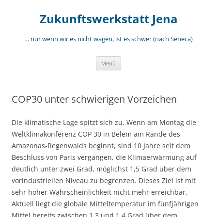
Zum
Inhalt
Zukunftswerkstatt Jena
springen
… nur wenn wir es nicht wagen, ist es schwer (nach Seneca)
Menü
COP30 unter schwierigen Vorzeichen
Die klimatische Lage spitzt sich zu. Wenn am Montag die
Weltklimakonferenz COP 30 in Belem am Rande des
Amazonas-Regenwalds beginnt, sind 10 Jahre seit dem
Beschluss von Paris vergangen, die Klimaerwärmung auf
deutlich unter zwei Grad, möglichst 1,5 Grad über dem
vorindustriellen Niveau zu begrenzen. Dieses Ziel ist mit
sehr hoher Wahrscheinlichkeit nicht mehr erreichbar.
Aktuell liegt die globale Mitteltemperatur im fünfjährigen
Mittel bereits zwischen 1,3 und 1,4 Grad über dem