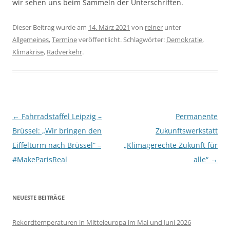
wir sehen uns beim Sammeln der Unterschriften.
Dieser Beitrag wurde am
14. März 2021
von
reiner
unter
Allgemeines
,
Termine
veröffentlicht. Schlagwörter:
Demokratie
,
Klimakrise
,
Radverkehr
.
Beitragsnavigation
←
Fahrradstaffel Leipzig –
Permanente
Brüssel: „Wir bringen den
Zukunftswerkstatt
Eiffelturm nach Brüssel“ –
„Klimagerechte Zukunft für
#MakeParisReal
alle“
→
NEUESTE BEITRÄGE
Rekordtemperaturen in Mitteleuropa im Mai und Juni 2026