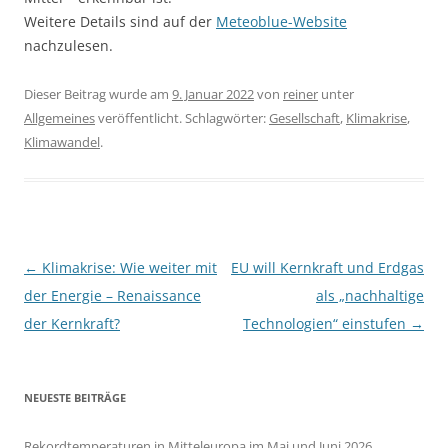
Weitere Details sind auf der
Meteoblue-Website
nachzulesen.
Dieser Beitrag wurde am
9. Januar 2022
von
reiner
unter
Allgemeines
veröffentlicht. Schlagwörter:
Gesellschaft
,
Klimakrise
,
Klimawandel
.
Beitragsnavigation
←
Klimakrise: Wie weiter mit
EU will Kernkraft und Erdgas
der Energie – Renaissance
als „nachhaltige
der Kernkraft?
Technologien“ einstufen
→
NEUESTE BEITRÄGE
Rekordtemperaturen in Mitteleuropa im Mai und Juni 2026