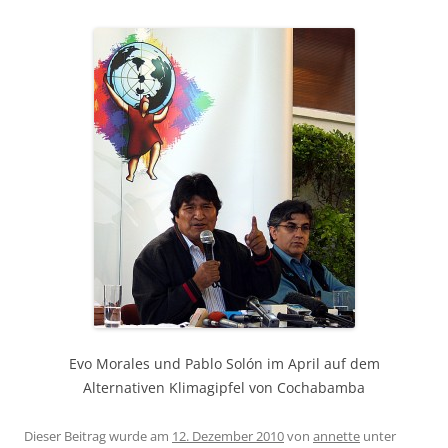
Evo Morales und Pablo Solón im April auf dem
Alternativen Klimagipfel von Cochabamba
https://zp-pdl.com/get-quick-online-payday-loan-now.php
Dieser Beitrag wurde am
12. Dezember 2010
von
annette
unter