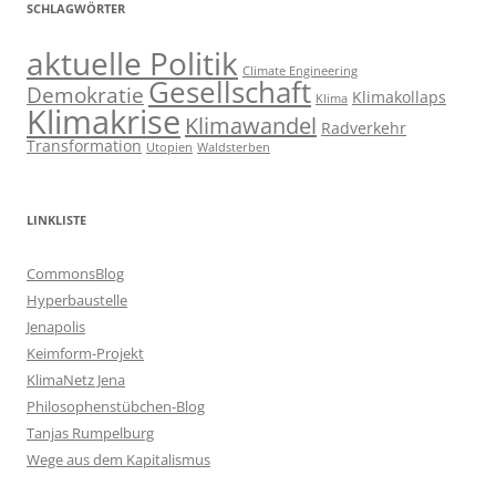
SCHLAGWÖRTER
aktuelle Politik
Climate Engineering
Gesellschaft
Demokratie
Klimakollaps
Klima
Klimakrise
Klimawandel
Radverkehr
Transformation
Utopien
Waldsterben
LINKLISTE
CommonsBlog
Hyperbaustelle
Jenapolis
Keimform-Projekt
KlimaNetz Jena
Philosophenstübchen-Blog
Tanjas Rumpelburg
Wege aus dem Kapitalismus