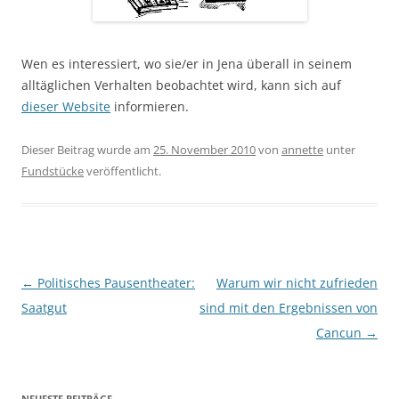
Wen es interessiert, wo sie/er in Jena überall in seinem
alltäglichen Verhalten beobachtet wird, kann sich auf
dieser Website
informieren.
https://zp-pdl.com
Dieser Beitrag wurde am
25. November 2010
von
annette
unter
Fundstücke
veröffentlicht.
Beitragsnavigation
←
Politisches Pausentheater:
Warum wir nicht zufrieden
Saatgut
sind mit den Ergebnissen von
Cancun
→
NEUESTE BEITRÄGE