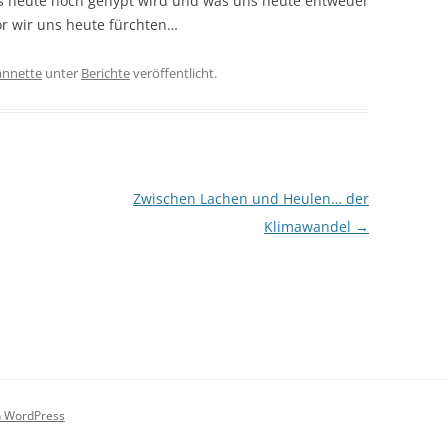
s heute noch gehypt wird und was uns heute entweder
r wir uns heute fürchten…
annette
unter
Berichte
veröffentlicht.
Zwischen Lachen und Heulen… der
Klimawandel
→
on WordPress