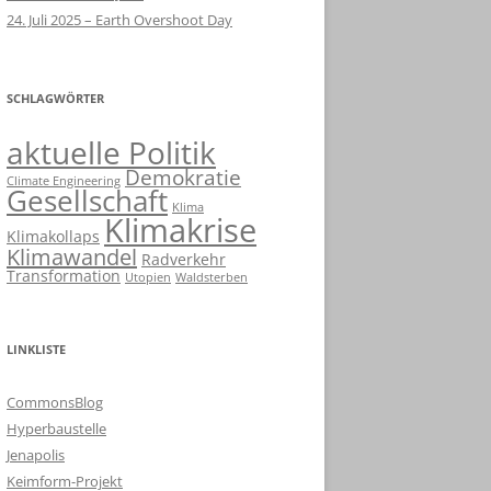
24. Juli 2025 – Earth Overshoot Day
SCHLAGWÖRTER
aktuelle Politik
Demokratie
Climate Engineering
Gesellschaft
Klima
Klimakrise
Klimakollaps
Klimawandel
Radverkehr
Transformation
Utopien
Waldsterben
LINKLISTE
CommonsBlog
Hyperbaustelle
Jenapolis
Keimform-Projekt