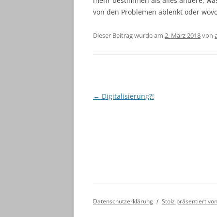
mehr bestimmen als alles andere, wa
von den Problemen ablenkt oder wovo
https://zp-pdl.com
Dieser Beitrag wurde am
2. März 2018
von
Beitragsnavigation
←
Digitalisierung?!
Datenschutzerklärung
Stolz präsentiert v