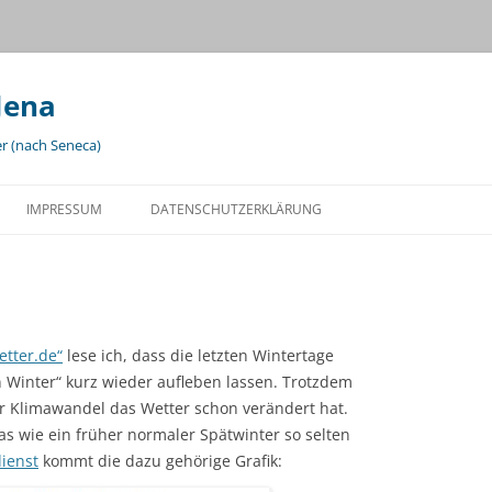
Jena
er (nach Seneca)
IMPRESSUM
DATENSCHUTZERKLÄRUNG
etter.de“
lese ich, dass die letzten Wintertage
n Winter“ kurz wieder aufleben lassen. Trotzdem
er Klimawandel das Wetter schon verändert hat.
s wie ein früher normaler Spätwinter so selten
ienst
kommt die dazu gehörige Grafik: