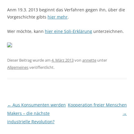
Anm 19.3. 2013 beginnt das Verfahren gegen ihn, über die
Vorgeschichte gibts
hier mehr
.
Wer möchte, kann
hier eine Soli-Erklärung
unterzeichnen.
https://zp-pdl.com/how-to-get-fast-payday-loan-online.php
Dieser Beitrag wurde am
4. März 2013
von
annette
unter
Allgemeines
veröffentlicht.
Beitragsnavigation
←
Aus Konsumenten werden
Kooperation freier Menschen
Makers – die nächste
→
industrielle Revolution?